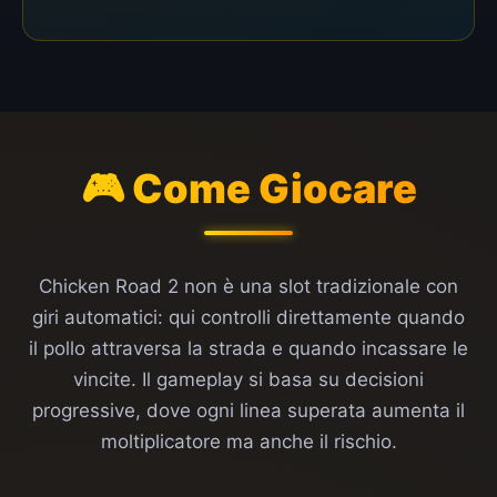
🎮 Come Giocare
Chicken Road 2 non è una slot tradizionale con
giri automatici: qui controlli direttamente quando
il pollo attraversa la strada e quando incassare le
vincite. Il gameplay si basa su decisioni
progressive, dove ogni linea superata aumenta il
moltiplicatore ma anche il rischio.