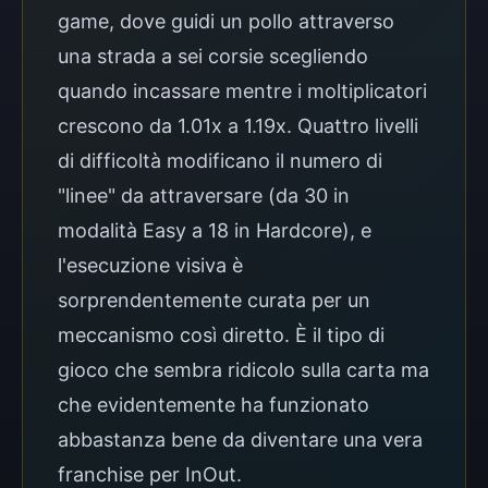
game, dove guidi un pollo attraverso
una strada a sei corsie scegliendo
quando incassare mentre i moltiplicatori
crescono da 1.01x a 1.19x. Quattro livelli
di difficoltà modificano il numero di
"linee" da attraversare (da 30 in
modalità Easy a 18 in Hardcore), e
l'esecuzione visiva è
sorprendentemente curata per un
meccanismo così diretto. È il tipo di
gioco che sembra ridicolo sulla carta ma
che evidentemente ha funzionato
abbastanza bene da diventare una vera
franchise per InOut.