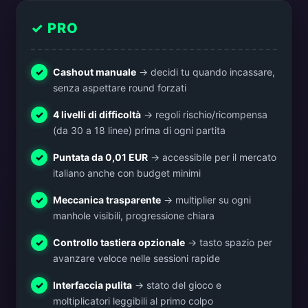
Cashout manuale
→ decidi tu quando incassare,
senza aspettare round forzati
4 livelli di difficoltà
→ regoli rischio/ricompensa
(da 30 a 18 linee) prima di ogni partita
Puntata da 0,01 EUR
→ accessibile per il mercato
italiano anche con budget minimi
Meccanica trasparente
→ multiplier su ogni
manhole visibili, progressione chiara
Controllo tastiera opzionale
→ tasto spazio per
avanzare veloce nelle sessioni rapide
Interfaccia pulita
→ stato del gioco e
moltiplicatori leggibili al primo colpo