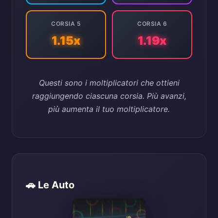
CORSIA 5
CORSIA 6
1.15x
1.19x
Questi sono i moltiplicatori che ottieni
raggiungendo ciascuna corsia. Più avanzi,
più aumenta il tuo moltiplicatore.
🚗 Le Auto