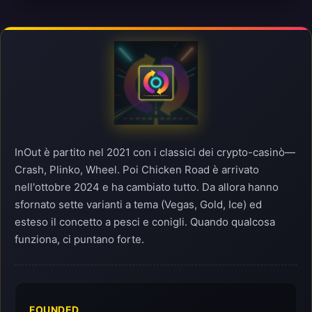
InOut è partito nel 2021 con i classici dei crypto-casinò—
Crash, Plinko, Wheel. Poi Chicken Road è arrivato
nell'ottobre 2024 e ha cambiato tutto. Da allora hanno
sfornato sette varianti a tema (Vegas, Gold, Ice) ed
esteso il concetto a pesci e conigli. Quando qualcosa
funziona, ci puntano forte.
FOUNDED