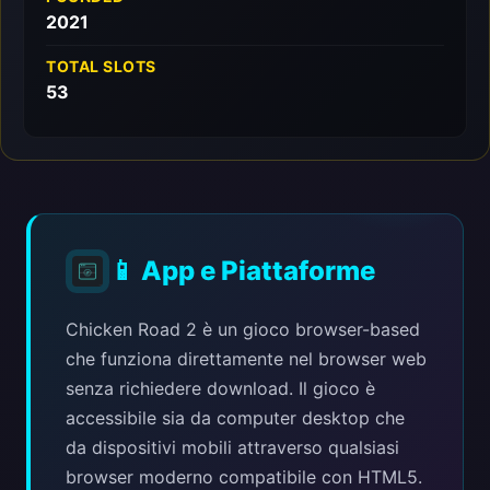
2021
TOTAL SLOTS
53
📱 App e Piattaforme
Chicken Road 2 è un gioco browser-based
che funziona direttamente nel browser web
senza richiedere download. Il gioco è
accessibile sia da computer desktop che
da dispositivi mobili attraverso qualsiasi
browser moderno compatibile con HTML5.