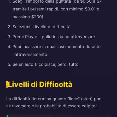
Scegli l'importo della puntata (da $0.50 a $7
tramite i pulsanti rapidi, con minimo $0.01 e
massimo $200)
Selezioni il livello di difficoltà
Premi Play e il pollo inizia ad attraversare
Puoi incassare in qualsiasi momento durante
l'attraversamento
Se un'auto ti colpisce, perdi tutto
Livelli di Difficoltà
La difficoltà determina quante "linee" (step) puoi
attraversare e la probabilità di essere colpito: