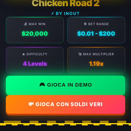
Chicken Road 2
⚡ BY INOUT
💰 MAX WIN
🎯 BET RANGE
$20,000
$0.01 - $200
🔥 DIFFICULTY
🚀 MAX MULTIPLIER
4 Levels
1.19x
🎮 GIOCA IN DEMO
💸 GIOCA CON SOLDI VERI