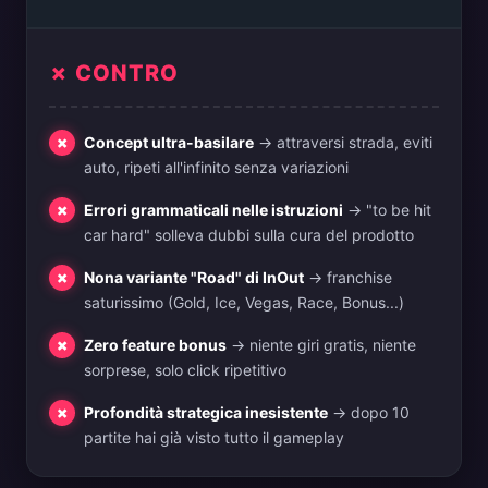
Concept ultra-basilare
→ attraversi strada, eviti
auto, ripeti all'infinito senza variazioni
Errori grammaticali nelle istruzioni
→ "to be hit
car hard" solleva dubbi sulla cura del prodotto
Nona variante "Road" di InOut
→ franchise
saturissimo (Gold, Ice, Vegas, Race, Bonus...)
Zero feature bonus
→ niente giri gratis, niente
sorprese, solo click ripetitivo
Profondità strategica inesistente
→ dopo 10
partite hai già visto tutto il gameplay