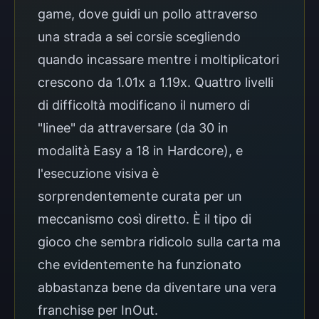
game, dove guidi un pollo attraverso
una strada a sei corsie scegliendo
quando incassare mentre i moltiplicatori
crescono da 1.01x a 1.19x. Quattro livelli
di difficoltà modificano il numero di
"linee" da attraversare (da 30 in
modalità Easy a 18 in Hardcore), e
l'esecuzione visiva è
sorprendentemente curata per un
meccanismo così diretto. È il tipo di
gioco che sembra ridicolo sulla carta ma
che evidentemente ha funzionato
abbastanza bene da diventare una vera
franchise per InOut.