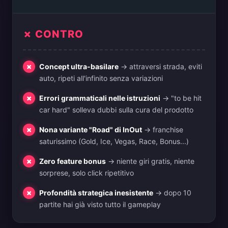
Concept ultra-basilare
→ attraversi strada, eviti
auto, ripeti all'infinito senza variazioni
Errori grammaticali nelle istruzioni
→ "to be hit
car hard" solleva dubbi sulla cura del prodotto
Nona variante "Road" di InOut
→ franchise
saturissimo (Gold, Ice, Vegas, Race, Bonus...)
Zero feature bonus
→ niente giri gratis, niente
sorprese, solo click ripetitivo
Profondità strategica inesistente
→ dopo 10
partite hai già visto tutto il gameplay