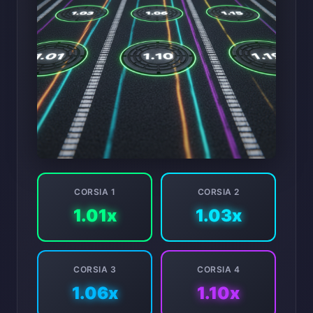
CORSIA 1
CORSIA 2
1.01x
1.03x
CORSIA 3
CORSIA 4
1.06x
1.10x