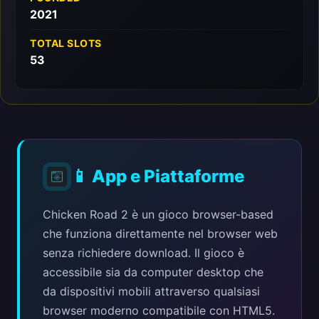
2021
TOTAL SLOTS
53
📱 App e Piattaforme
Chicken Road 2 è un gioco browser-based
che funziona direttamente nel browser web
senza richiedere download. Il gioco è
accessibile sia da computer desktop che
da dispositivi mobili attraverso qualsiasi
browser moderno compatibile con HTML5.