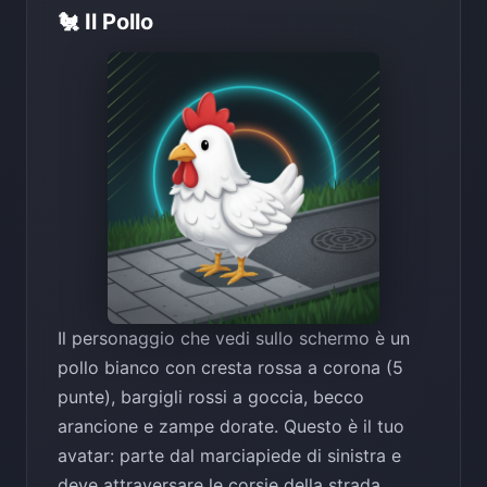
🐔 Il Pollo
Il personaggio che vedi sullo schermo è un
pollo bianco con cresta rossa a corona (5
punte), bargigli rossi a goccia, becco
arancione e zampe dorate. Questo è il tuo
avatar: parte dal marciapiede di sinistra e
deve attraversare le corsie della strada