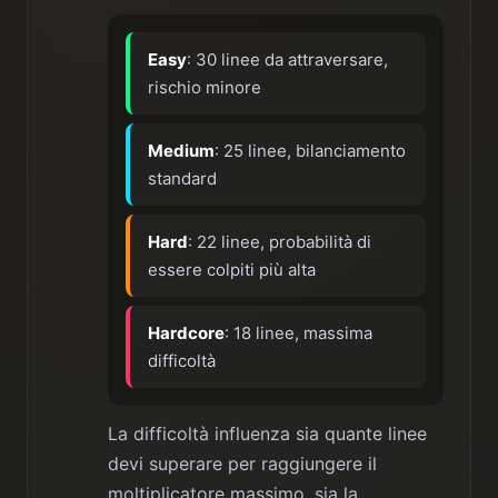
Easy
: 30 linee da attraversare,
rischio minore
Medium
: 25 linee, bilanciamento
standard
Hard
: 22 linee, probabilità di
essere colpiti più alta
Hardcore
: 18 linee, massima
difficoltà
La difficoltà influenza sia quante linee
devi superare per raggiungere il
moltiplicatore massimo, sia la